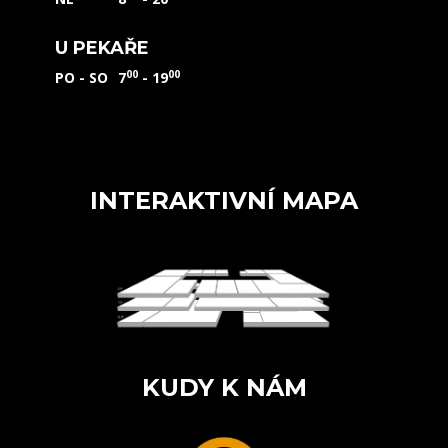
U PEKAŘE
00
00
PO - SO
7
- 19
INTERAKTIVNÍ MAPA
KUDY K NÁM