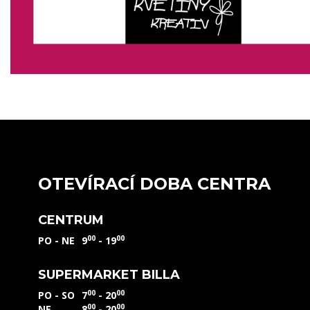
OTEVÍRACÍ DOBA CENTRA
CENTRUM
00
00
PO - NE
9
- 19
SUPERMARKET BILLA
00
00
PO - SO
7
- 20
00
00
NE
8
- 20