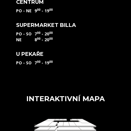
CENTRUM
00
00
PO - NE
9
- 19
SUPERMARKET BILLA
00
00
PO - SO
7
- 20
00
00
NE
8
- 20
U PEKAŘE
00
00
PO - SO
7
- 19
INTERAKTIVNÍ MAPA