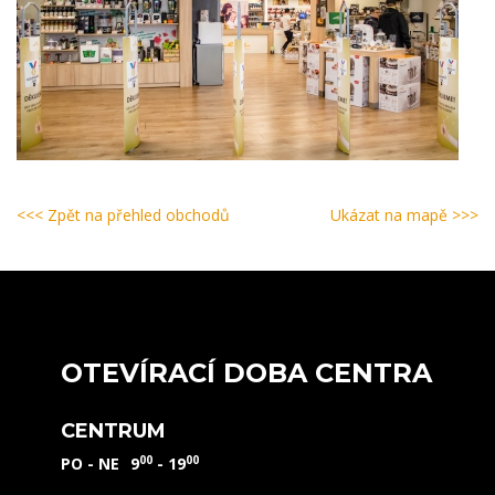
<<< Zpět na přehled obchodů
Ukázat na mapě >>>
OTEVÍRACÍ DOBA CENTRA
CENTRUM
00
00
PO - NE
9
- 19