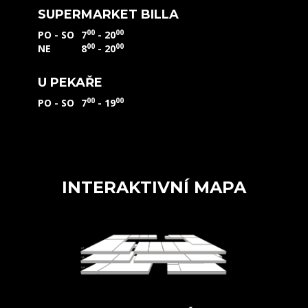
SUPERMARKET BILLA
00
00
PO - SO
7
- 20
00
00
NE
8
- 20
U PEKAŘE
00
00
PO - SO
7
- 19
INTERAKTIVNÍ MAPA