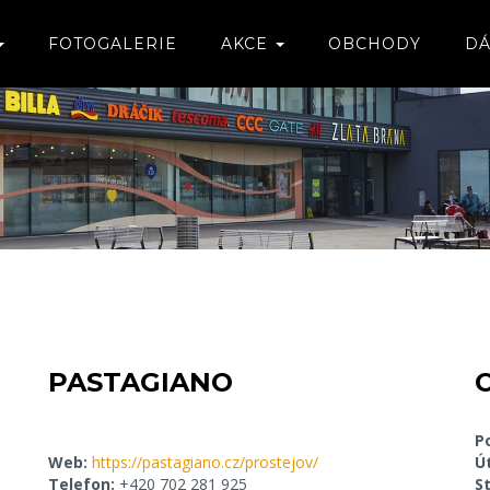
FOTOGALERIE
AKCE
OBCHODY
DÁ
PASTAGIANO
P
Web:
https://pastagiano.cz/prostejov/
Ú
Telefon:
+420 702 281 925
S