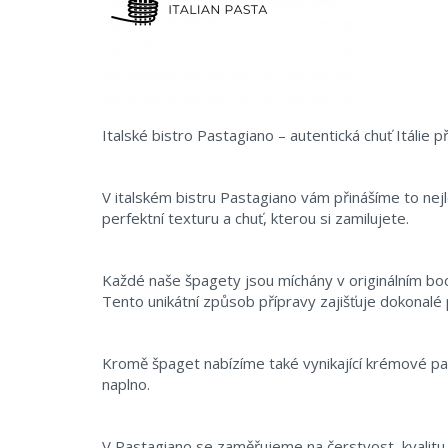
Italské bistro Pastagiano – autentická chuť Itálie p
V italském bistru Pastagiano vám přinášíme to nejl
perfektní texturu a chuť, kterou si zamilujete.
Každé naše špagety jsou míchány v originálním boc
Tento unikátní způsob přípravy zajišťuje dokonalé 
Kromě špaget nabízíme také vynikající krémové par
naplno.
V Pastagiano se zaměřujeme na čerstvost, kvalitu a