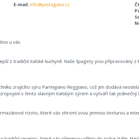
E-mail:
info@pastagiano.cz
Č
P
S
N
římo u vás
epší z tradiční italské kuchyně. Naše špagety jsou připravovány z 
hníku zrajícího sýru Parmigiano Reggiano, což jim dodává neodol
propojení s tímto slavným italským sýrem a vytváří tak jedinečný k
mazánové rizoto, které vás ohromí svou jemnou texturou a intenzi
 tradiční recepty, které vás přenesou přímo do srdce Itálie. Nav