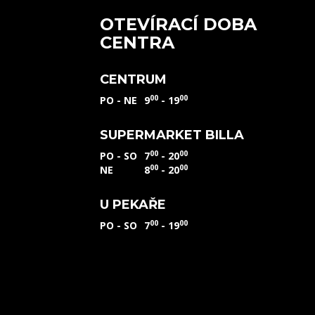
OTEVÍRACÍ DOBA
CENTRA
CENTRUM
00
00
PO - NE
9
- 19
SUPERMARKET BILLA
00
00
PO - SO
7
- 20
00
00
NE
8
- 20
U PEKAŘE
00
00
PO - SO
7
- 19