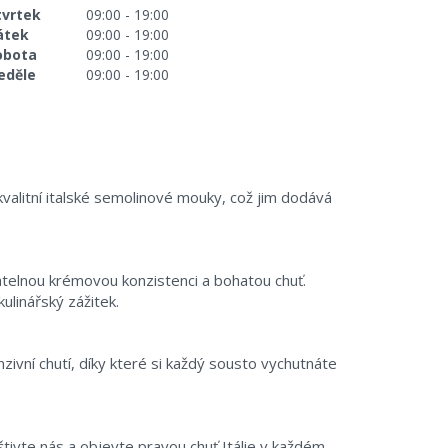
tvrtek
09:00 - 19:00
átek
09:00 - 19:00
obota
09:00 - 19:00
eděle
09:00 - 19:00
kvalitní italské semolinové mouky, což jim dodává
atelnou krémovou konzistenci a bohatou chuť.
ulinářský zážitek.
vní chutí, díky které si každý sousto vychutnáte
štivte nás a objevte pravou chuť Itálie v každém