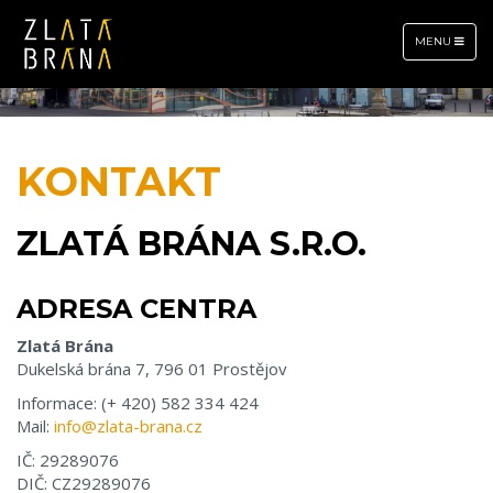
TOGGLE
MENU
NAVIGATION
KONTAKT
ZLATÁ BRÁNA S.R.O.
ADRESA CENTRA
Zlatá Brána
Dukelská brána 7, 796 01 Prostějov
Informace: (+ 420) 582 334 424
Mail:
info@zlata-brana.cz
IČ: 29289076
DIČ: CZ29289076