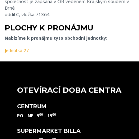
společnost je zapsána v OR vedeném Krajským soudem v
Brně
oddíl C, vložka 71364
PLOCHY K PRONÁJMU
Nabízíme k pronájmu tyto obchodní jednotky:
Jednotka 27.
OTEVÍRACÍ DOBA CENTRA
CENTRUM
00
00
PO - NE
9
- 19
SUPERMARKET BILLA
00
00