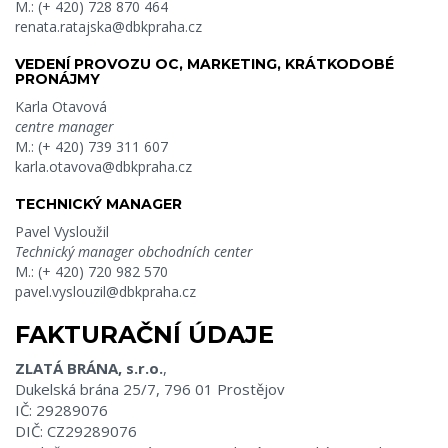
M.: (+ 420) 728 870 464
renata.ratajska@dbkpraha.cz
VEDENÍ PROVOZU OC, MARKETING, KRÁTKODOBÉ
PRONÁJMY
Karla Otavová
centre manager
M.: (+ 420) 739 311 607
karla.otavova@dbkpraha.cz
TECHNICKÝ MANAGER
Pavel Vysloužil
Technický manager obchodních center
M.: (+ 420) 720 982 570
pavel.vyslouzil@dbkpraha.cz
FAKTURAČNÍ ÚDAJE
ZLATÁ BRÁNA, s.r.o.
,
Dukelská brána 25/7, 796 01 Prostějov
IČ: 29289076
DIČ: CZ29289076