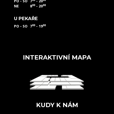
PO - SO
7
- 20
00
00
NE
8
- 20
U PEKAŘE
00
00
PO - SO
7
- 19
INTERAKTIVNÍ MAPA
KUDY K NÁM