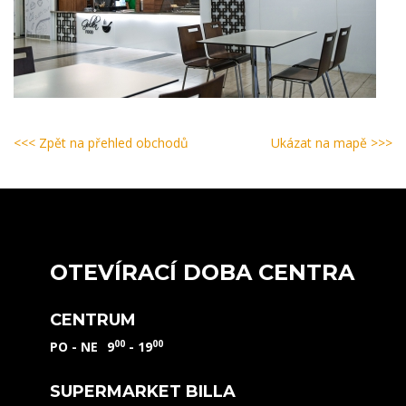
<<< Zpět na přehled obchodů
Ukázat na mapě >>>
OTEVÍRACÍ DOBA CENTRA
CENTRUM
00
00
PO - NE
9
- 19
SUPERMARKET BILLA