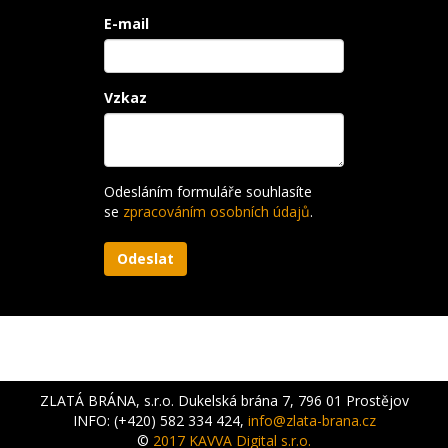
E-mail
Vzkaz
Odesláním formuláře souhlasíte
se
zpracováním osobních údajů
.
ZLATÁ BRÁNA, s.r.o. Dukelská brána 7, 796 01 Prostějov
INFO: (+420) 582 334 424,
info@zlata-brana.cz
©
2017 KAVVA Digital s.r.o.