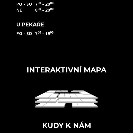
00
00
PO - SO
7
- 20
00
00
NE
8
- 20
U PEKAŘE
00
00
PO - SO
7
- 19
INTERAKTIVNÍ MAPA
KUDY K NÁM