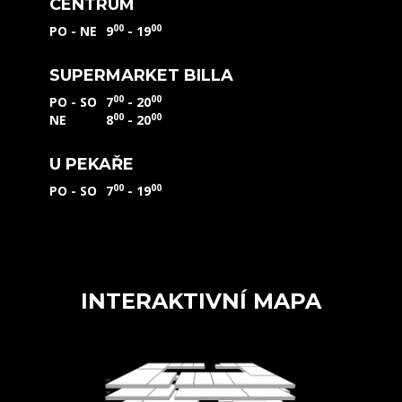
CENTRUM
00
00
PO - NE
9
- 19
SUPERMARKET BILLA
00
00
PO - SO
7
- 20
00
00
NE
8
- 20
U PEKAŘE
00
00
PO - SO
7
- 19
INTERAKTIVNÍ MAPA