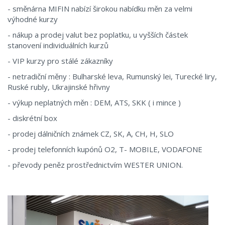
- směnárna MIFIN nabízí širokou nabídku měn za velmi
výhodné kurzy
- nákup a prodej valut bez poplatku, u vyšších částek
stanovení individuálních kurzů
- VIP kurzy pro stálé zákazníky
- netradiční měny : Bulharské leva, Rumunský lei, Turecké liry,
Ruské rubly, Ukrajinské hřivny
- výkup neplatných měn : DEM, ATS, SKK ( i mince )
- diskrétní box
- prodej dálničních známek CZ, SK, A, CH, H, SLO
- prodej telefonních kupónů O2, T- MOBILE, VODAFONE
- převody peněz prostřednictvím WESTER UNION.