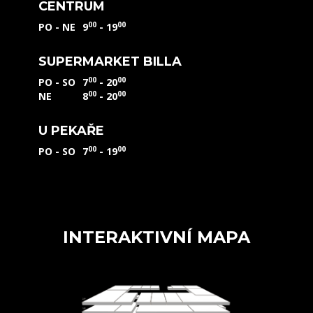
CENTRUM
00
00
PO - NE
9
- 19
SUPERMARKET BILLA
00
00
PO - SO
7
- 20
00
00
NE
8
- 20
U PEKAŘE
00
00
PO - SO
7
- 19
INTERAKTIVNÍ MAPA