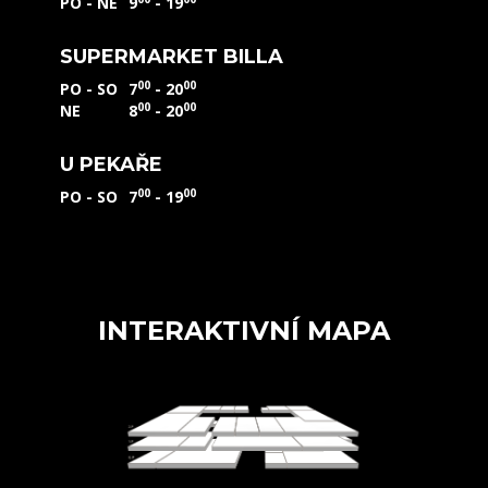
PO - NE
9
- 19
SUPERMARKET BILLA
00
00
PO - SO
7
- 20
00
00
NE
8
- 20
U PEKAŘE
00
00
PO - SO
7
- 19
INTERAKTIVNÍ MAPA