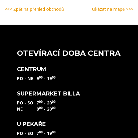
<<< Zpět na přehled obchodů
Ukázat na mapě >>>
OTEVÍRACÍ DOBA CENTRA
CENTRUM
00
00
PO - NE
9
- 19
SUPERMARKET BILLA
00
00
PO - SO
7
- 20
00
00
NE
8
- 20
U PEKAŘE
00
00
PO - SO
7
- 19