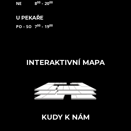
00
00
NE
8
- 20
U PEKAŘE
00
00
PO - SO
7
- 19
INTERAKTIVNÍ MAPA
KUDY K NÁM