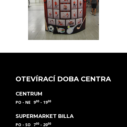
OTEVÍRACÍ DOBA CENTRA
CENTRUM
00
00
PO - NE
9
- 19
SUPERMARKET BILLA
00
00
PO - SO
7
- 20