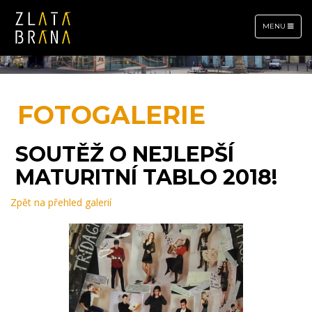
TOGGLE
MENU
NAVIGATION
FOTOGALERIE
SOUTĚŽ O NEJLEPŠÍ
MATURITNÍ TABLO 2018!
Zpět na přehled galerií