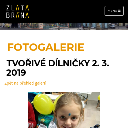
TOGGLE
MENU
NAVIGATION
FOTOGALERIE
TVOŘIVÉ DÍLNIČKY 2. 3.
2019
Zpět na přehled galerií