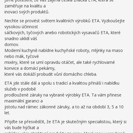
zaměřuje na kvalitu a
inovaci svých produktů.
Nechte se provést světem kvalitních výrobků ETA. Vyzkoušejte
vysokou účinnost
sáčkových, tyčových anebo robotických vysavačů ETA, které
snadno uklidí váš
domov.
Moderní kuchyně nabídne kuchyňské roboty, mlýnky na maso
nebo mák, tyčové
mixéry, které se umí opravdu otáčet, ale také rychlovarné
konvice a domácí pekárny,
které vás dokáží probudit vůní domácího chleba.
ETA jde stále dál a spolu s tradicí a kvalitou přináší i nabídku
služeb v podobě
prodloužené záruky na vybrané výrobky ETA. Ta vám přinese
maximální garanci a
jistotu nad rámec zákonné záruky, a to až na období 3, 5 a 10
let.
Přijďte se přesvědčit, že ETA je skutečným specialistou, který si
vás bude hýčkat a