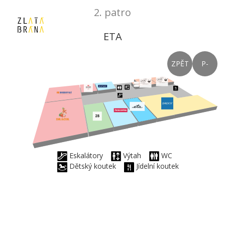
2. patro
ETA
ZPĚT
P-
Eskalátory
Výtah
WC
Dětský koutek
Jídelní koutek