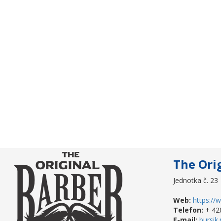
The Ori
Jednotka č. 23
Web:
https://
Telefon:
+ 42
E-mail:
bursik