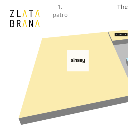
1.
The
patro