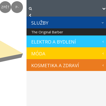
ZPĚT
P-
SLUŽBY
The Original Barber
ELEKTRO A BYDLENÍ
MÓDA
KOSMETIKA A ZDRAVÍ