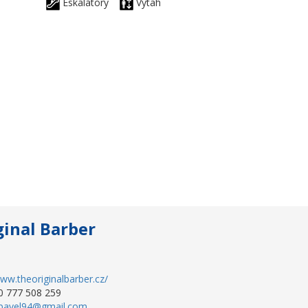
Eskalátory
Výtah
ginal Barber
www.theoriginalbarber.cz/
0 777 508 259
.pavel94@gmail.com