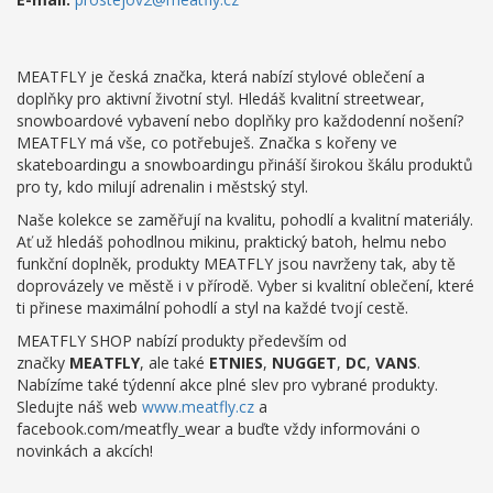
MEATFLY je česká značka, která nabízí stylové oblečení a
doplňky pro aktivní životní styl. Hledáš kvalitní streetwear,
snowboardové vybavení nebo doplňky pro každodenní nošení?
MEATFLY má vše, co potřebuješ. Značka s kořeny ve
skateboardingu a snowboardingu přináší širokou škálu produktů
pro ty, kdo milují adrenalin i městský styl.
Naše kolekce se zaměřují na kvalitu, pohodlí a kvalitní materiály.
Ať už hledáš pohodlnou mikinu, praktický batoh, helmu nebo
funkční doplněk, produkty MEATFLY jsou navrženy tak, aby tě
doprovázely ve městě i v přírodě. Vyber si kvalitní oblečení, které
ti přinese maximální pohodlí a styl na každé tvojí cestě.
MEATFLY SHOP nabízí produkty především od
značky
MEATFLY
, ale také
ETNIES
,
NUGGET
,
DC
,
VANS
.
Nabízíme také týdenní akce plné slev pro vybrané produkty.
Sledujte náš web
www.meatfly.cz
a
facebook.com/meatfly_wear a buďte vždy informováni o
novinkách a akcích!