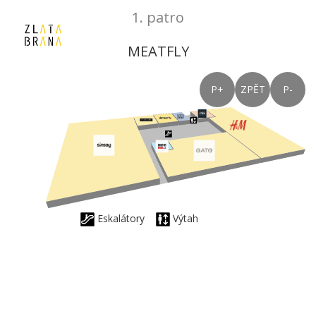
1. patro
MEATFLY
P+
ZPĚT
P-
Eskalátory
Výtah