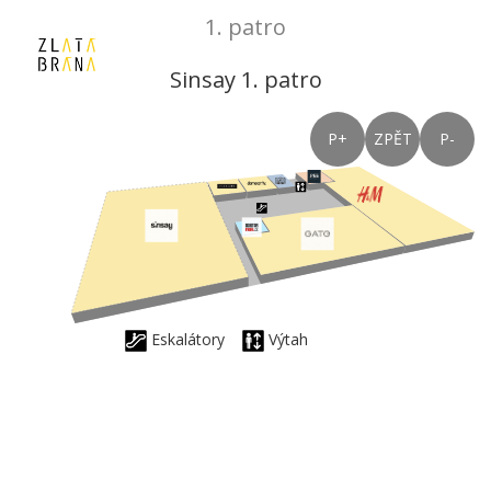
1. patro
Sinsay 1. patro
P+
ZPĚT
P-
Eskalátory
Výtah