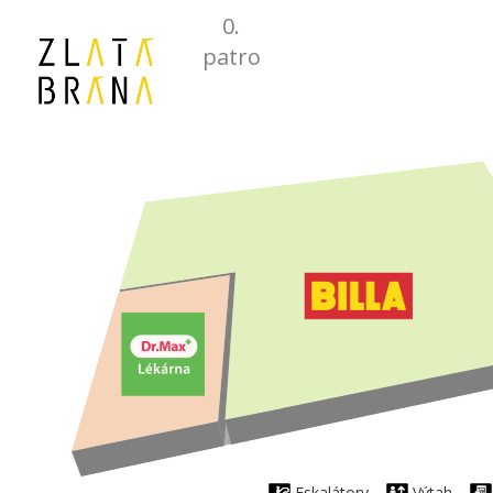
0.
patro
Eskalátory
Výtah