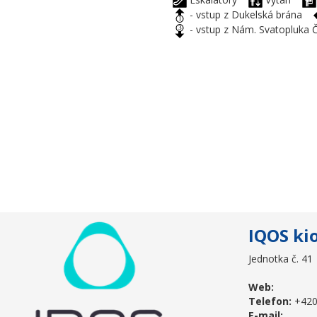
- vstup z Dukelská brána
- vstup z Nám. Svatopluk
IQOS ki
Jednotka č. 41
Web:
Telefon:
+420
E-mail: