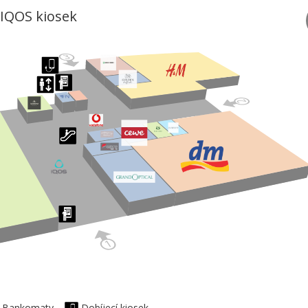
IQOS kiosek
Bankomaty
Dobíjecí kiosek