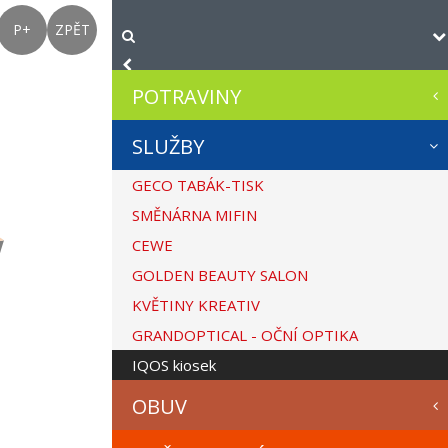
P+
ZPĚT
POTRAVINY
SLUŽBY
GECO TABÁK-TISK
SMĚNÁRNA MIFIN
CEWE
GOLDEN BEAUTY SALON
KVĚTINY KREATIV
GRANDOPTICAL - OČNÍ OPTIKA
IQOS kiosek
OBUV