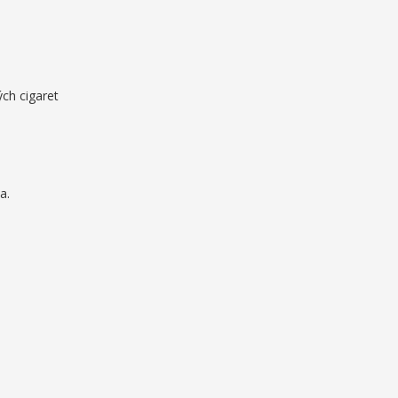
ých cigaret
a.