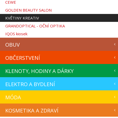
CEWE
GOLDEN BEAUTY SALON
KVĚTINY KREATIV
GRANDOPTICAL - OČNÍ OPTIKA
IQOS kiosek
OBUV
OBČERSTVENÍ
KLENOTY, HODINY A DÁRKY
ELEKTRO A BYDLENÍ
MÓDA
KOSMETIKA A ZDRAVÍ