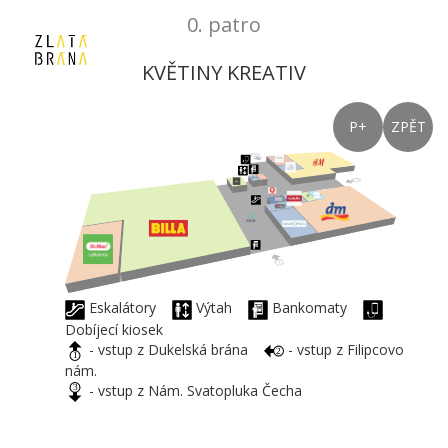
0. patro
KVĚTINY KREATIV
P+
ZPĚT
Eskalátory
Výtah
Bankomaty
Dobíjecí kiosek
- vstup z Dukelská brána
- vstup z Filipcovo
nám.
- vstup z Nám. Svatopluka Čecha